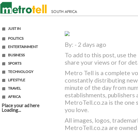
JUST IN
POLITICS
By: - 2 days ago
ENTERTAINMENT
To add to this post, use t
BUSINESS
share your views or for det
SPORTS
Metro Tell is a complete vo
TECHNOLOGY
constantly distributing ne
LIFESTYLE
minute of the day from nu
TRAVEL
establishments, publishers a
AFRICA
MetroTell.co.za
is the one 
Place your ad here
you love.
Loading...
All images, logos, trademar
MetroTell.co.za
are owned 