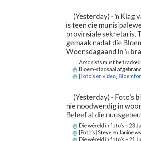
(Yesterday) - ŉ Klag 
is teen die munisipale
provinsiale sekretaris
gemaak nadat die Bloem
Woensdagaand in ŉ bran
Arsonists must be tracked
Bloem-stadsaal afgebrand
[Foto’s en video] Bloemfont
(Yesterday) - Foto’s b
nie noodwendig in woor
Beleef al die nuusgebeur
Die wêreld in foto’s – 23 J
[Foto’s] Steve en Janine w
Die wêreld in foto’s – 21 J