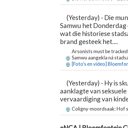
(Yesterday) - Die mu
Samwu het Donderdag on
wat die historiese stads
brand gesteek het....
Arsonists must be tracked
Samwu aangekla ná stadsa
[Foto’s en video] Bloemfont
(Yesterday) - Hy is sk
aanklagte van seksuele 
vervaardiging van kinde
Coligny-moordsaak: Hof s
eNCA | Bloemfontein Cit