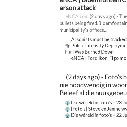
arson attack
eNCA.com
(2 days ago) - Th
bullets being fired.Bloemfontein'
municipality's offices....
Arsonists must be tracked
Police Intensify Deployme
Hall Was Burned Down
eNCA | Ford Ikon, Figo mode
(2 days ago) - Foto’s 
nie noodwendig in woor
Beleef al die nuusgebeur
Die wêreld in foto’s – 23 J
[Foto’s] Steve en Janine w
Die wêreld in foto’s – 22 J