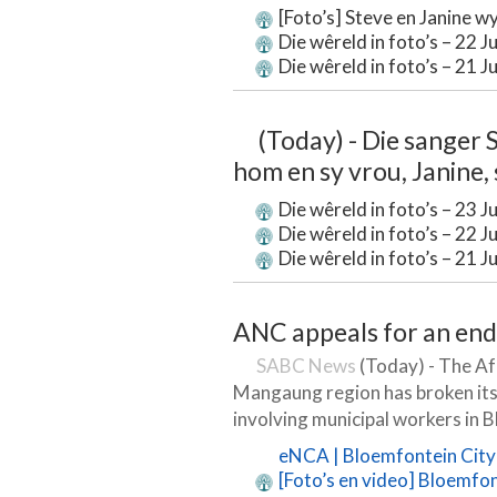
[Foto’s] Steve en Janine w
Die wêreld in foto’s – 22 J
Die wêreld in foto’s – 21 J
(Today) - Die sanger 
hom en sy vrou, Janine, s
Die wêreld in foto’s – 23 J
Die wêreld in foto’s – 22 J
Die wêreld in foto’s – 21 J
ANC appeals for an end
SABC News
(Today) - The Af
Mangaung region has broken its 
involving municipal workers in B
eNCA | Bloemfontein City H
[Foto’s en video] Bloemfont